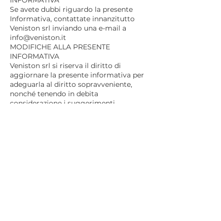
INFORMATIVA
Se avete dubbi riguardo la presente
Informativa, contattate innanzitutto
Veniston srl inviando una e-mail a
info@veniston.it
MODIFICHE ALLA PRESENTE
INFORMATIVA
Veniston srl si riserva il diritto di
aggiornare la presente informativa per
adeguarla al diritto sopravveniente,
nonché tenendo in debita
considerazione i suggerimenti
trasmessi da dipendenti, clienti,
collaboratori e utenti. In caso di
modifiche da parte di Veniston srl.,
verrà visualizzata la parola
‘aggiornamento’ accanto al
collegamento “Informativa sito web”
nella pagina principale privacy di
www.coem.it
. In caso di modifiche
sostanziali all’ informativa Veniston srl
pubblicherà in maniera visibile tali
modifiche.
Reg.to UE 2016/679: Artt. 15, 16, 17, 18, 19,